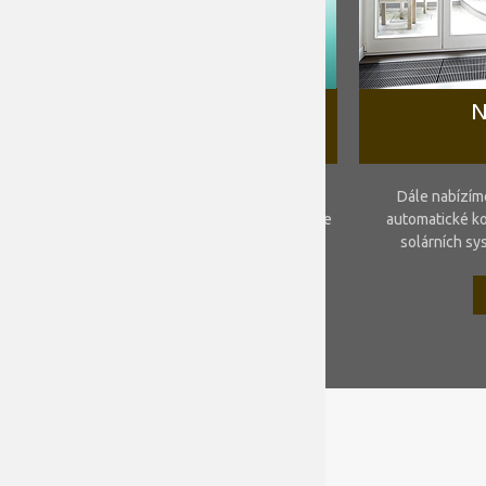
TEPELNÁ
N
ČERPADLA
Tepelná energie získaná podle provedení z
Dále nabízím
venkovního vzduchu, země, nebo vody šetří vaše
automatické ko
náklady na vytápění a zároveň životní prostředí.
solárních sys
VÍCE
PROČ S NÁMI
JEŠTĚ JSTE SE NEROZHODLI PROČ S NÁMI?