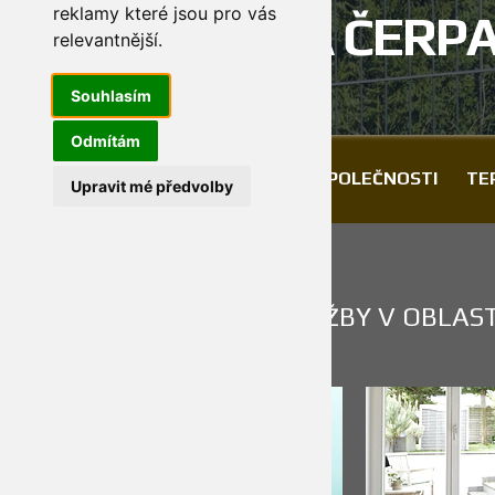
reklamy které jsou pro vás
NA TEPELNÁ ČERP
relevantnější
.
Souhlasím
Odmítám
DOMŮ
ZADAT POŽADAVEK
O SPOLEČNOSTI
TE
Upravit mé předvolby
NAŠE SLUŽBY
NABÍZÍME KOMPLETNÍ SLUŽBY V OBLAST