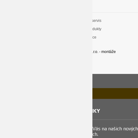
Spolehlivost
Kompletní servis
Moderní technologie
Kvalitní produkty
Dlouholeté zkušenosti v oboru
Kvalitní práce
Rhino - servis s.r.o. - servis, opravy,
Rhino - mont s.r.o. - montáže
uvedení do provozu
Zadat požadavek ZDE >>
NOVINKY
Vítáme Vás na našich nových
stránkách.
© copyright Vaillant
2026